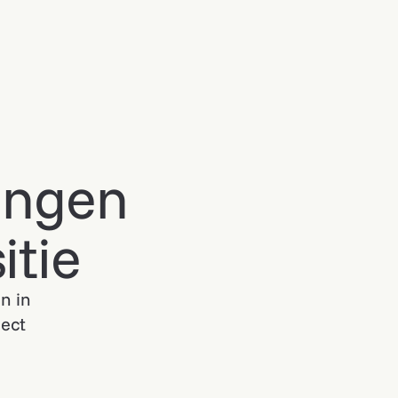
gingen
itie
n in
ject