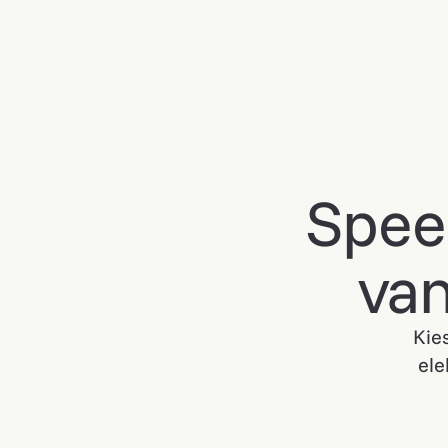
Speel
van
Kie
ele