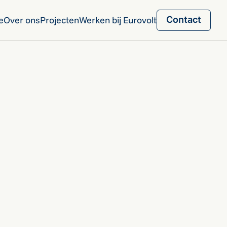
e
Over ons
Projecten
Werken bij Eurovolt
Contact
Contact